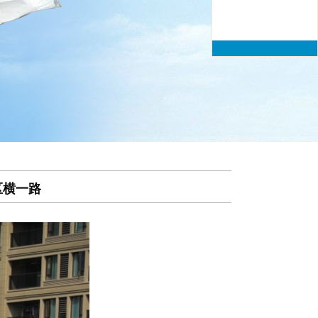
67835016
传真：023-
67835016
区横一路