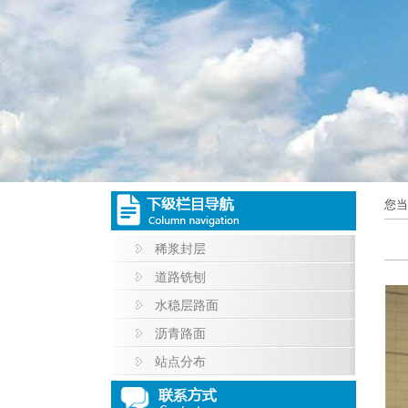
您当
稀浆封层
道路铣刨
水稳层路面
沥青路面
站点分布