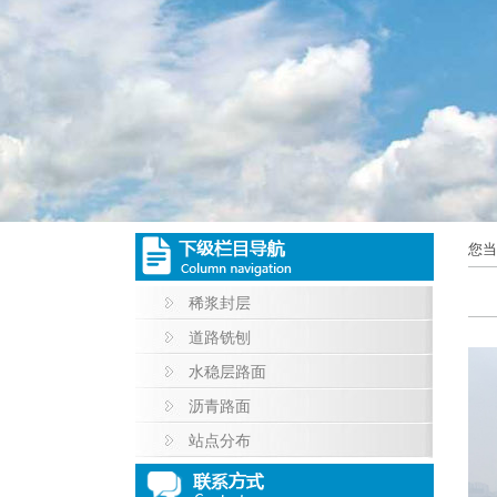
您当
稀浆封层
道路铣刨
水稳层路面
沥青路面
站点分布