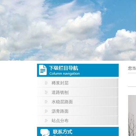
您当
稀浆封层
道路铣刨
水稳层路面
沥青路面
站点分布