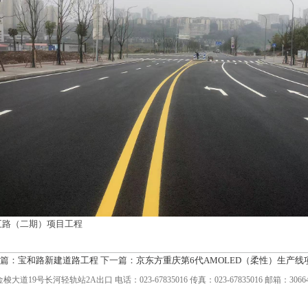
五路（二期）项目工程
篇：
宝和路新建道路工程
下一篇：
京东方重庆第6代AMOLED（柔性）生产线
长河轻轨站2A出口 电话：023-67835016 传真：023-67835016 邮箱：3066472