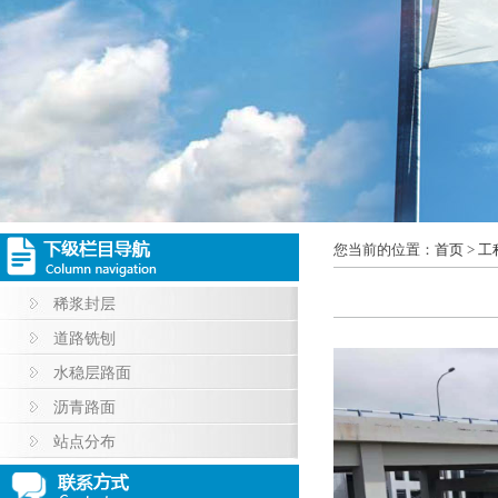
您当前的位置：
首页
>
工
稀浆封层
道路铣刨
水稳层路面
沥青路面
站点分布