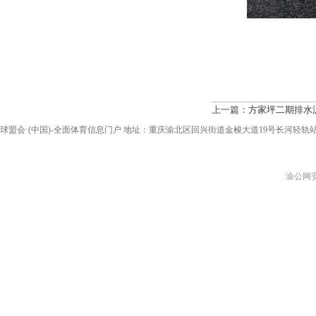
上一篇：
方家坪二期排水
球盟会·(中国)-全面体育信息门户 地址：重庆渝北区回兴街道金梭大道19号长河轻轨站2A出口 电话：0
渝公网安备