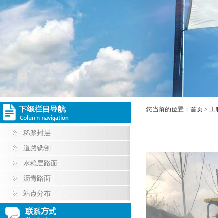
您当前的位置：
首页
>
工
稀浆封层
道路铣刨
水稳层路面
沥青路面
站点分布