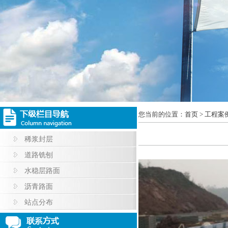
您当前的位置：
首页
>
工程案
稀浆封层
道路铣刨
水稳层路面
沥青路面
站点分布